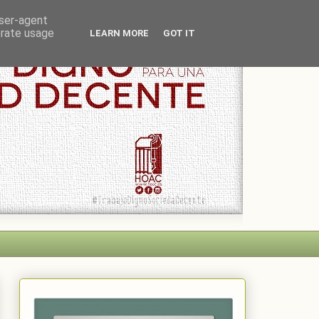
user-agent
erate usage
LEARN MORE
GOT IT