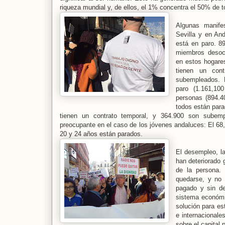
riqueza mundial y, de ellos, el 1% concentra el 50% de t
Algunas manife
Sevilla y en And
está en paro. 8
miembros desoc
en estos hogares
tienen un cont
subempleados. 
paro (1.161,10
personas (894.4
todos están para
tienen un contrato temporal, y 364.900 son subem
preocupante en el caso de los jóvenes andaluces: El 68,
20 y 24 años están parados.
El desempleo, la
han deteriorado 
de la persona.
quedarse, y no 
pagado y sin de
sistema económi
solución para es
e internacionales
sobre el capital 