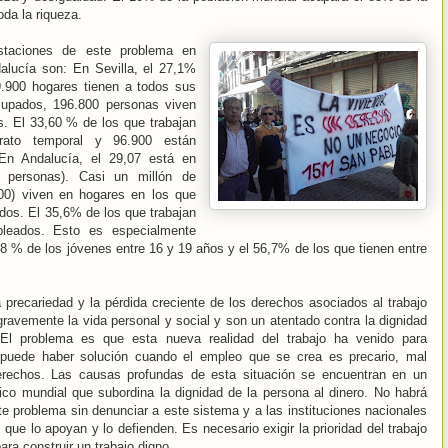
oda la riqueza.
staciones de este problema en
alucía son: En Sevilla, el 27,1%
9.900 hogares tienen a todos sus
upados, 196.800 personas viven
. El 33,60 % de los que trabajan
rato temporal y 96.900 están
En Andalucía, el 29,07 está en
0 personas). Casi un millón de
00) viven en hogares en los que
dos. El 35,6% de los que trabajan
pleados. Esto es especialmente
8 % de los jóvenes entre 16 y 19 años y el 56,7% de los que tienen entre
 precariedad y la pérdida creciente de los derechos asociados al trabajo
gravemente la vida personal y social y son un atentado contra la dignidad
 El problema es que esta nueva realidad del trabajo ha venido para
puede haber solución cuando el empleo que se crea es precario, mal
rechos. Las causas profundas de esta situación se encuentran en un
co mundial que subordina la dignidad de la persona al dinero. No habrá
te problema sin denunciar a este sistema y a las instituciones nacionales
 que lo apoyan y lo defienden. Es necesario exigir la prioridad del trabajo
para construir un trabajo digno.