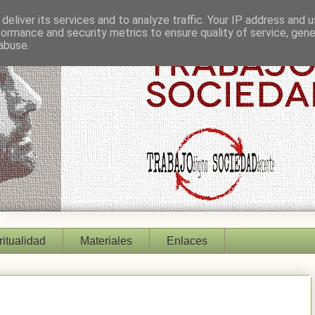
deliver its services and to analyze traffic. Your IP address and 
formance and security metrics to ensure quality of service, gen
abuse.
ritualidad
Materiales
Enlaces